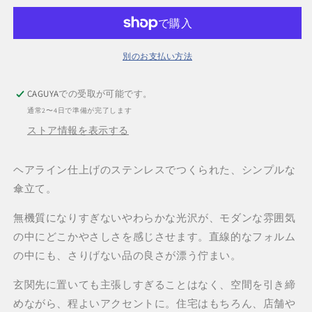
ア
ア
ン
ン
ブ
ブ
レ
レ
別のお支払い方法
ラ
ラ
ス
ス
CAGUYA
での受取が可能です。
タ
タ
通常2〜4日で準備が完了します
ン
ン
ストア情報を表示する
ド
ド
傘
傘
ヘアライン仕上げのステンレスでつくられた、シンプルな
立
立
て
て
傘立て。
/
/
Stainless
Stainless
無機質になりすぎないやわらかな光沢が、モダンな雰囲気
Umbrella
Umbrella
の中にどこかやさしさを感じさせます。直線的なフォルム
Stand
Stand
の中にも、さりげない品の良さが漂う佇まい。
の
の
数
数
玄関先に置いても主張しすぎることはなく、空間を引き締
量
量
めながら、程よいアクセントに。住宅はもちろん、店舗や