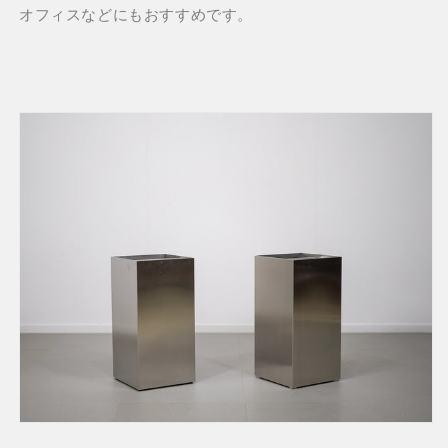
を
を
オフィスなどにもおすすめです。
減
増
ら
や
す
す