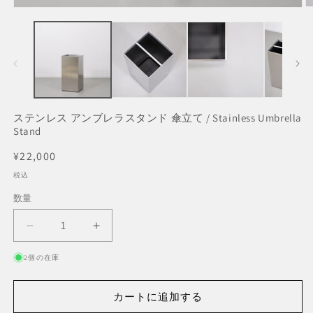
モ
ー
ダ
ル
で
メ
デ
ィ
ア
ステンレス アンブレラスタンド 傘立て / Stainless Umbrella
(2
(1)
Stand
を
開
通
¥22,000
く
常
税込
価
数量
数
格
量
ス
ス
テ
テ
2個の在庫
ン
ン
レ
レ
カートに追加する
ス
ス