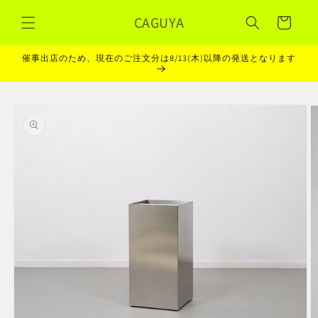
コンテ
カ
ンツに
CAGUYA
ー
進む
ト
催事出店のため、現在のご注文分は8/13(木)以降の発送となります
商品情
報にス
キップ