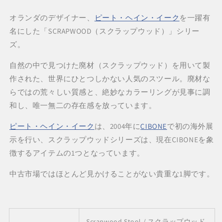
ト・
ト・
オランダのデザイナー、
ピート・ヘイン・イーク
を一躍有
ヘ
ヘ
イ
イ
名にした「SCRAPWOOD（スクラップウッド）」シリー
ン・
ン・
ズ。
イ
イ
自然の中で見つけた廃材（スクラップウッド）を用いて製
ー
ー
ク
ク
作された、世界にひとつしかない人気のスツール。廃材な
シ
シ
らではの荒々しい質感と、絶妙なカラーリングが見事に調
ボ
ボ
和し、唯一無二の存在感を放っています。
ネ
ネ
/
/
ピート・ヘイン・イーク
は、2004年に
CIBONE
で初の海外展
Scrapwood
Scrapwood
示を行い、スクラップウッドシリーズは、現在CIBONEを象
Stool
Stool
徴するアイテムの1つとなっています。
Piet
Piet
Hein
Hein
中古市場ではほとんど見かけることがない貴重な1脚です。
Eek
Eek
CIBONE
CIBONE
の
の
数
数
量
量
Scrapwood Stool / スクラップウッド