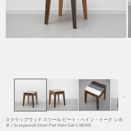
モ
ー
ダ
ル
で
メ
デ
ィ
ア
(2
(1)
を
開
く
スクラップウッド スツール ピート・ヘイン・イーク シボ
ネ / Scrapwood Stool Piet Hein Eek CIBONE