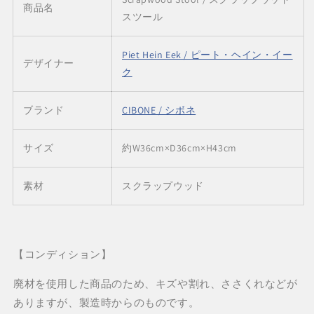
商品名
を
を
スツール
減
増
ら
や
Piet Hein Eek / ピート・ヘイン・イー
デザイナー
す
す
ク
ブランド
CIBONE / シボネ
サイズ
約W36cm×D36cm×H43cm
素材
スクラップウッド
【コンディション】
廃材を使用した商品のため、キズや割れ、ささくれなどが
ありますが、製造時からのものです。