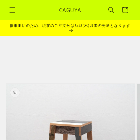
コンテ
カ
ンツに
CAGUYA
ー
進む
ト
催事出店のため、現在のご注文分は8/13(木)以降の発送となります
商品情
報にス
キップ