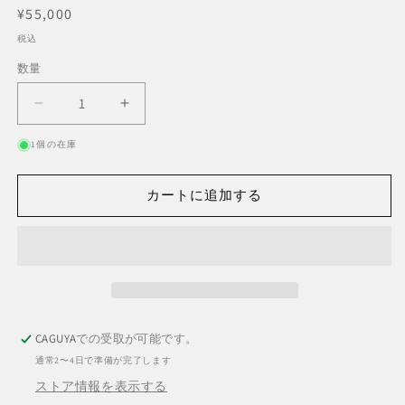
通
¥55,000
常
税込
価
数量
数
格
量
ス
ス
ク
ク
1個の在庫
ラ
ラ
ッ
ッ
カートに追加する
プ
プ
ウ
ウ
ッ
ッ
ド
ド
ス
ス
ツ
ツ
ー
ー
CAGUYA
での受取が可能です。
ル
ル
通常2〜4日で準備が完了します
ピ
ピ
ストア情報を表示する
ー
ー