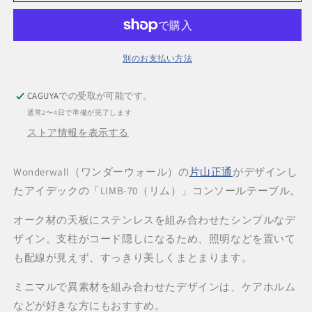
通
通
コ
コ
ン
ン
ソ
ソ
別のお支払い方法
ー
ー
ル
ル
CAGUYA
での受取が可能です。
テ
テ
通常2〜4日で準備が完了します
ー
ー
ストア情報を表示する
ブ
ブ
ル
ル
ア
ア
Wonderwall（ワンダーウォール）の
片山正通
がデザインし
イ
イ
たアイデックの「LIMB-70（リム）」コンソールテーブル。
デ
デ
ッ
ッ
オーク材の天板にステンレスを組み合わせたシンプルなデ
ク
ク
ザイン。支柱がコード隠しになるため、照明などを置いて
ワ
ワ
も配線が見えず、すっきり美しくまとまります。
ン
ン
ダ
ダ
ミニマルで異素材を組み合わせたデザインは、ケアホルム
ー
ー
などが好きな方にもおすすめ。