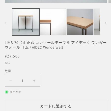
モ
ー
ダ
ル
で
メ
デ
ィ
ア
LIMB-70 片山正通 コンソールテーブル アイデック ワンダー
(1)
(2
ウォール リム / AIDEC Wonderwall
を
開
通
¥27,500
く
常
税込
価
数量
数
格
量
LIMB-
LIMB-
70
70
1個の在庫
片
片
山
山
正
正
カートに追加する