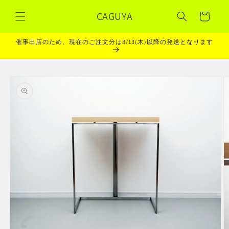
コンテ
カ
ンツに
CAGUYA
ー
進む
ト
催事出店のため、現在のご注文分は8/13(木)以降の発送となります
商品情
報にス
キップ