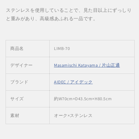
ウ
ウ
ステンレスを使用していることで、見た目以上にずっしり
ォ
ォ
ー
ー
と重みがあり、高級感あふれる一品です。
ル
ル
リ
リ
ム
ム
/
/
商品名
LIMB-70
AIDEC
AIDEC
Wonderwall
Wonderwall
デザイナー
Masamischi Katayama / 片山正通
の
の
数
数
ブランド
量
量
AIDEC / アイデック
を
を
減
増
サイズ
約W70cm×D43.5cm×H80.5cm
ら
や
す
す
素材
オーク×ステンレス